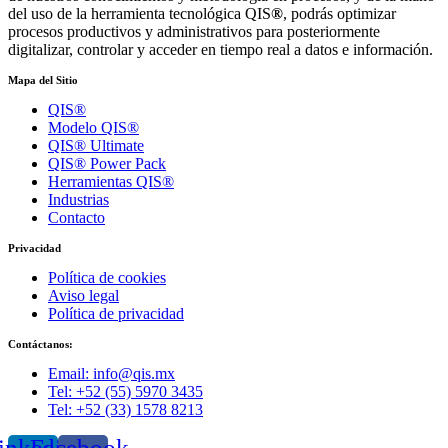
del uso de la herramienta tecnológica QIS
®
, podrás optimizar
procesos productivos y administrativos para posteriormente
digitalizar, controlar y acceder en tiempo real a datos e información.
Mapa del Sitio
QIS®
Modelo QIS®
QIS® Ultimate
QIS® Power Pack
Herramientas QIS®
Industrias
Contacto
Privacidad
Política de cookies
Aviso legal
Política de privacidad
Contáctanos:
Email: info@qis.mx
Tel: +52 (55) 5970 3435
Tel: +52 (33) 1578 8213
inkedin-
Facebook-