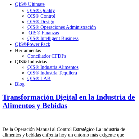
QIS® Ultimateㅤ
QIS® Quality
QIS® Control
QIS® Design
QIS® Operaciones Administración
QIS® Finanzas
QIS® Intelligent Business
QIS®ㅤPower Pack
Herramientas
Conciliador CFDI’s
QIS® Industrias
QIS® Industria Alimentos
QIS® Industria Tequilera
QIS® LAB
Blog
Transformación Digital en la Industria de
Alimentos y Bebidas
De la Operación Manual al Control Estratégico La industria de
alimentos y bebidas enfrenta hoy un entorno más exigente que