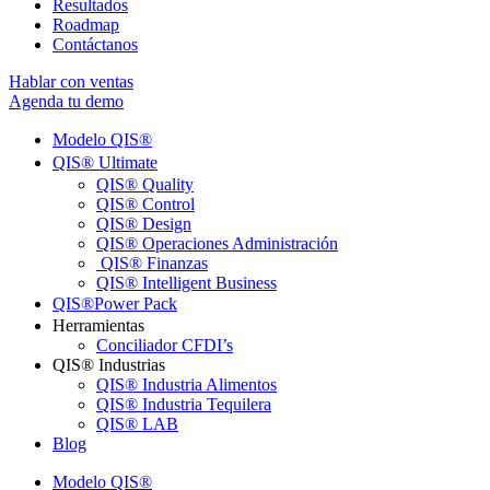
Resultados
Roadmap
Contáctanos
Hablar con ventas
Agenda tu demo
Modelo QIS®ㅤ
QIS® Ultimateㅤ
QIS® Quality
QIS® Control
QIS® Design
QIS® Operaciones Administración
QIS® Finanzas
QIS® Intelligent Business
QIS®ㅤPower Pack
Herramientas
Conciliador CFDI’s
QIS® Industrias
QIS® Industria Alimentos
QIS® Industria Tequilera
QIS® LAB
Blog
Modelo QIS®ㅤ