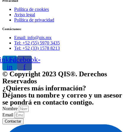
Privacidad
Política de cookies
Aviso legal
Política de privacidad
Contáctanos:
Email: info@qis.mx
Tel: +52 (55) 5970 3435
Tel: +52 (33) 1578 8213
inkedin-
Facebook-
in
f
© Copyright 2023 QIS®. Derechos
Reservados
¿Quieres más información?
Déjanos tu nombre y correo y un asesor
se pondrá en contacto contigo.
Nombre
Email
Contactar