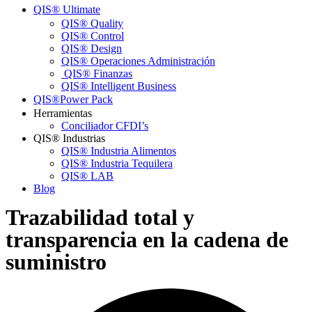
QIS® Ultimateㅤ
QIS® Quality
QIS® Control
QIS® Design
QIS® Operaciones Administración
QIS® Finanzas
QIS® Intelligent Business
QIS®ㅤPower Pack
Herramientas
Conciliador CFDI’s
QIS® Industrias
QIS® Industria Alimentos
QIS® Industria Tequilera
QIS® LAB
Blog
Trazabilidad total y
transparencia en la cadena de
suministro