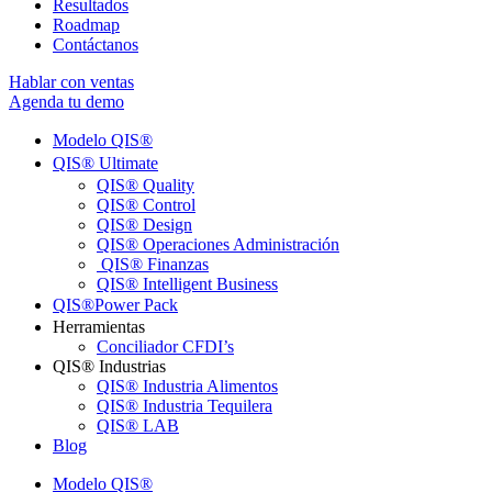
Resultados
Roadmap
Contáctanos
Hablar con ventas
Agenda tu demo
Modelo QIS®ㅤ
QIS® Ultimateㅤ
QIS® Quality
QIS® Control
QIS® Design
QIS® Operaciones Administración
QIS® Finanzas
QIS® Intelligent Business
QIS®ㅤPower Pack
Herramientas
Conciliador CFDI’s
QIS® Industrias
QIS® Industria Alimentos
QIS® Industria Tequilera
QIS® LAB
Blog
Modelo QIS®ㅤ