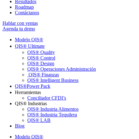
Resultados
Roadmap
Contáctanos
Hablar con ventas
Agenda tu demo
Modelo QIS®ㅤ
QIS® Ultimateㅤ
QIS® Quality
QIS® Control
QIS® Design
QIS® Operaciones Administración
QIS® Finanzas
QIS® Intelligent Business
QIS®ㅤPower Pack
Herramientas
Conciliador CFDI’s
QIS® Industrias
QIS® Industria Alimentos
QIS® Industria Tequilera
QIS® LAB
Blog
Modelo QIS®ㅤ