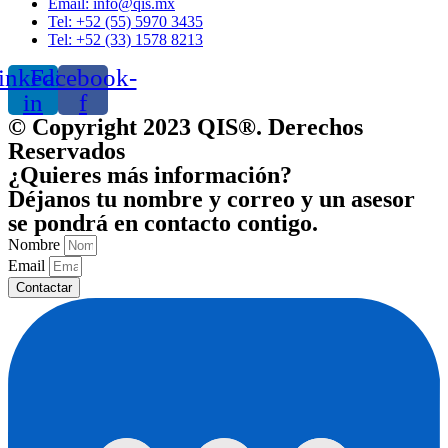
Email: info@qis.mx
Tel: +52 (55) 5970 3435
Tel: +52 (33) 1578 8213
inkedin-
Facebook-
in
f
© Copyright 2023 QIS®. Derechos
Reservados
¿Quieres más información?
Déjanos tu nombre y correo y un asesor
se pondrá en contacto contigo.
Nombre
Email
Contactar