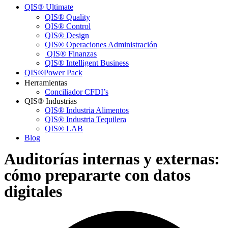
QIS® Ultimateㅤ
QIS® Quality
QIS® Control
QIS® Design
QIS® Operaciones Administración
QIS® Finanzas
QIS® Intelligent Business
QIS®ㅤPower Pack
Herramientas
Conciliador CFDI’s
QIS® Industrias
QIS® Industria Alimentos
QIS® Industria Tequilera
QIS® LAB
Blog
Auditorías internas y externas:
cómo prepararte con datos
digitales