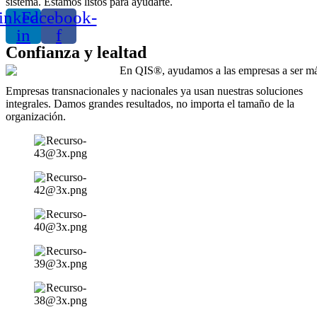
sistema. Estamos listos para ayudarte.
inkedin-
Facebook-
in
f
Confianza y lealtad
Empresas transnacionales y nacionales ya usan nuestras soluciones
integrales. Damos grandes resultados, no importa el tamaño de la
organización.