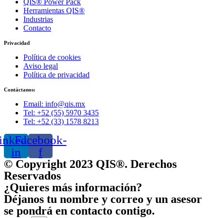
QIS® Power Pack
Herramientas QIS®
Industrias
Contacto
Privacidad
Política de cookies
Aviso legal
Política de privacidad
Contáctanos:
Email: info@qis.mx
Tel: +52 (55) 5970 3435
Tel: +52 (33) 1578 8213
inkedin-
Facebook-
in
f
© Copyright 2023 QIS®. Derechos
Reservados
¿Quieres más información?
Déjanos tu nombre y correo y un asesor
se pondrá en contacto contigo.