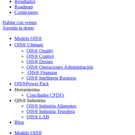
Resultados
Roadmap
Contáctanos
Hablar con ventas
Agenda tu demo
Modelo QIS®ㅤ
QIS® Ultimateㅤ
QIS® Quality
QIS® Control
QIS® Design
QIS® Operaciones Administración
QIS® Finanzas
QIS® Intelligent Business
QIS®ㅤPower Pack
Herramientas
Conciliador CFDI’s
QIS® Industrias
QIS® Industria Alimentos
QIS® Industria Tequilera
QIS® LAB
Blog
Modelo QIS®ㅤ