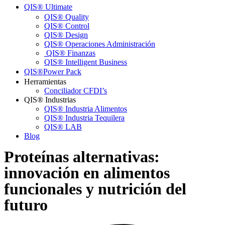
QIS® Ultimateㅤ
QIS® Quality
QIS® Control
QIS® Design
QIS® Operaciones Administración
QIS® Finanzas
QIS® Intelligent Business
QIS®ㅤPower Pack
Herramientas
Conciliador CFDI’s
QIS® Industrias
QIS® Industria Alimentos
QIS® Industria Tequilera
QIS® LAB
Blog
Proteínas alternativas:
innovación en alimentos
funcionales y nutrición del
futuro